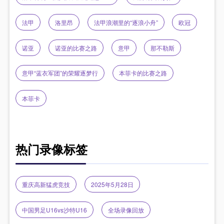
法甲
洛里昂
法甲浪潮里的“逐浪小舟”
欧冠
诺亚
诺亚的比赛之路
意甲
那不勒斯
意甲“蓝衣军团”的荣耀逐梦行
本菲卡的比赛之路
本菲卡
热门录像标签
重庆高新猛虎竞技
2025年5月28日
中国男足U16vs沙特U16
全场录像回放