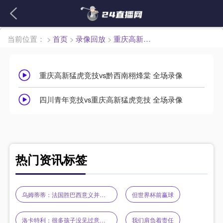
繁體
当前位置：
>
首页
>
录像回放
>
重庆高新猛虎竞技
重庆高新猛虎竞技vs黔西南栩烽棠 全场录像
四川青年竞技vs重庆高新猛虎竞技 全场录像
热门资讯标签
乌姆蒂蒂：法国胜巴西意义并不大
但世界杯前赢球
洛卡特利：很多孩子没见过意大利踢世界杯
我们肩负着责任