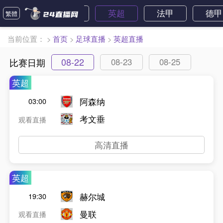
巴西甲
西甲
英超
法甲
德甲
繁體
当前位置：
>
首页
>
足球直播
>
英超直播
08-22
比赛日期
08-23
08-25
英超
阿森纳
03:00
考文垂
观看直播
高清直播
英超
赫尔城
19:30
曼联
观看直播