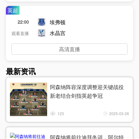
英超
埃弗顿
22:00
水晶宫
观看直播
高清直播
最新资讯
阿森纳阵容深度调整迎关键战役
新老结合剑指英超争冠
123
2025-03-26
阿森纳将前往迪拜冬训，阿尔特