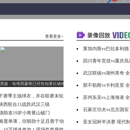
查看更多>
莱加内斯vs巴拉多利德 全
标签：
比赛录
足球
05-29
像
四川青年竞技vs重庆高新猛虎竞技
标签：
2025年5
呼和浩
05-29
月28日
特国际
足球锦
武汉联镇vs湖州美奇 
标签：
比赛录
足球
05-29
标赛
像
英媒：哈维西蒙斯已经告知莱比锡他想
曼城官方晒德布劳内主场告别海
那不勒斯vs卡利亚里 全场
标签：
2025年5
F1摩纳
05-28
要尝试新的挑战
文国王在伊蒂哈德的最后一
月25日
哥大奖
布下赛季主场球衣，并在联赛末轮亮相
赛正赛
北青体育介绍杨明洋
苏州东吴vs上海海港 全场
标签：
比赛录
足球
05-28
像
，陕西联合21战胜武汉三镇
20262027！罗
石家庄功夫vs北京国安 全
标签：
2025年5
意甲第
05-28
德助攻19岁小将黄山破门
还是没啥用！戈贝尔3
月26日
38轮
略显单薄，但韧劲十足且善于动脑子
比尔西蒙斯：里夫斯
亚女冠杯半决赛 现代制铁女足vs墨尔本城
标签：
2025年5
多哈世
05-27
月26日
乒赛女
，10万球迷参加！现场气氛爆炸
佩杜拉：尤文考虑请