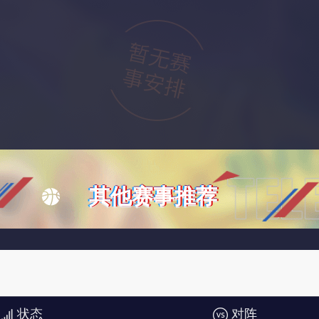
其他赛事推荐
状态
对阵