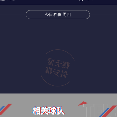
今日赛事 周四
相关球队